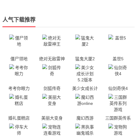
人气下载推荐
僵尸领地
绝对无敌雷神
猛鬼大厦2
盖世5
王
考考你眼力
剑狐传奇
美少女成长计
仙剑奇侠4
划5.2版本
婚礼蛋糕店
美丽大变身
魔幻西游
三国群英传系
online
列游戏