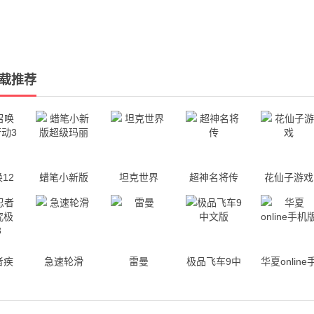
载推荐
12
蜡笔小新版
坦克世界
超神名将传
花仙子游戏
动3
超级玛丽
者疾
急速轮滑
雷曼
极品飞车9中
华夏online
极觉
文版
机版