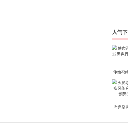
人气下
使命召唤
黑色行
火影忍
风传究
醒3