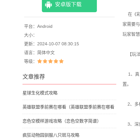
安卓版下载
在《彩
家需要
平台：
Android
玩家智慧
大小：
更新：
2024-10-07 08:30:15
语言：
简体中文
【玩法
等级：
1、真
文章推荐
置。
星球生化模式攻略
2、多
英雄联盟季前赛在哪看（英雄联盟季前赛在哪看
回放）
恋色空模样游戏攻略（恋色空数字简谱）
3、深
疯狂动物园驯服八只斑马攻略