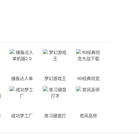
捕鱼达人单
梦幻游戏王
90经典坦克
机版2.0
大战下载
手
成功梦工厂
练习键盘打
若风巫师
字