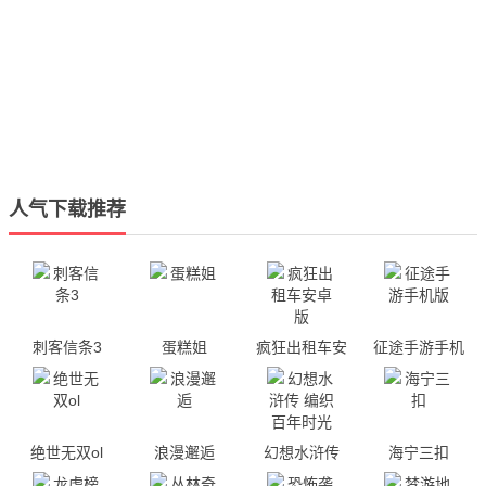
人气下载推荐
刺客信条3
蛋糕姐
疯狂出租车安
征途手游手机
卓版
版
绝世无双ol
浪漫邂逅
幻想水浒传
海宁三扣
编织百年时光