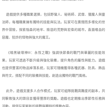
遊戲提供多種職業選擇，包括野蠻人、秘術師、武僧、獵魔人與靈
法師，每種職業擁有獨特的技能與玩法。玩家可在廣闊而多樣化的世
界中冒險，探索陰森的地牢、險惡的荒野與宏偉的城市，直面嗜血的
惡魔、狡詐的怪物與強大的魔王。
《暗黑破壞神III：永恆之戰》強調快節奏的戰鬥與華麗的技能效
果，玩家可透過不斷升級與強化裝備，提升角色的屬性與能力。遊戲
也提供豐富的物品掉落系統，玩家可隨機獲得各種武器、防具、飾品
與符文，搭配不同的裝備與技能，創造出獨特的戰鬥風格。
此外，遊戲支援多人合作模式，玩家可組隊挑戰高難度的副本，共
同擊敗強大的頭目並獲得豐厚的獎勵。遊戲也定期推出季節性任務與
活動，提供玩家嶄新的挑戰與獨特的獎勵內容。