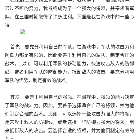
通过不断的努力，我最终成为了一个强大的将领，并带领着军
队，在三国时期取得了许多胜利。下面是我在游戏中的一些心
得。
首先，要充分利用自己的军队。在游戏中，军队的攻击力和
防御力都是有限的，因此要善于利用自己的军队，制定合理的
战术。比如，可以利用军队的移动能力，快速攻击敌人的防御
线，或者利用军队的防御能力，抵御敌人的攻击。要充分利用
军队的优势，制定有效的战术。
其次，要善于利用自己的将领。在游戏中，将领的能力决定
了军队的战斗力。因此，要善于选择适合自己的将领，并为他
们制定合理的战术。比如，可以选择一些攻击力强大的将领，
用来攻击敌人的防御线，或者选择一些防御力强大的将领，用
来抵御敌人的攻击。要选择合适的将领，并为他们制定有效的
战术。