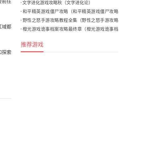
要前往
图鉴大全）
文字进化游戏攻略秋（文字进化论）
和平精英游戏僵尸攻略（和平精英游戏僵尸攻略
视频）
野性之怒手游攻略教程全集（野性之怒手游攻略
区域都
教程全集下载）
橙光游戏诡事档案攻略最终章（橙光游戏诡事档
案攻略最终章怎么过）
推荐游戏
和探索